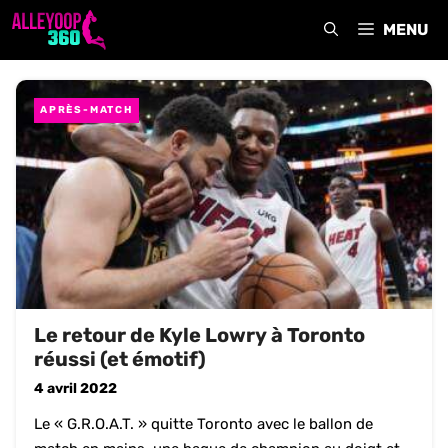
Aller
MENU
au
contenu
APRÈS-MATCH
Le retour de Kyle Lowry à Toronto
réussi (et émotif)
4 avril 2022
Le « G.R.O.A.T. » quitte Toronto avec le ballon de