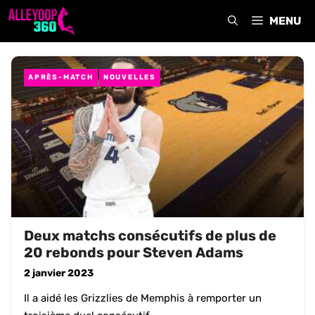
Aller
MENU
au
contenu
APRÈS-MATCH
NOUVELLES
Deux matchs consécutifs de plus de
20 rebonds pour Steven Adams
2 janvier 2023
Il a aidé les Grizzlies de Memphis à remporter un