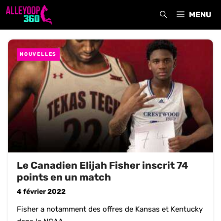
Aller
MENU
au
contenu
NOUVELLES
Le Canadien Elijah Fisher inscrit 74
points en un match
4 février 2022
Fisher a notamment des offres de Kansas et Kentucky