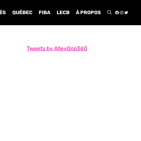
FACEBOO
INSTA
TWIT
ÉS
QUÉBEC
FIBA
LECB
À PROPOS
Tweets by AlleyOop360