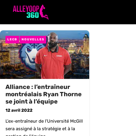
Aller
au
contenu
LECB
NOUVELLES
Alliance : l’entraîneur
montréalais Ryan Thorne
se joint à l’équipe
12 avril 2022
L'ex-entraîneur de l'Université McGill
sera assigné à la stratégie et à la