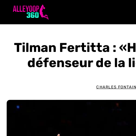
Aller
au
contenu
Tilman Fertitta : «
défenseur de la l
CHARLES FONTAI