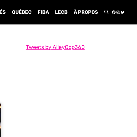
FACEBOO
INSTA
TWIT
ÉS
QUÉBEC
FIBA
LECB
À PROPOS
Tweets by AlleyOop360