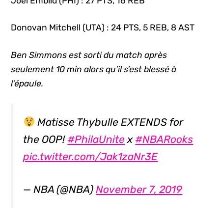
Joel Embiid (PHI) : 27 PTS, 16 REB
Donovan Mitchell (UTA) : 24 PTS, 5 REB, 8 AST
Ben Simmons est sorti du match après
seulement 10 min alors qu’il s’est blessé à
l’épaule.
Matisse Thybulle EXTENDS for
the OOP!
#PhilaUnite
x
#NBARooks
pic.twitter.com/Jak1zaNr3E
— NBA (@NBA)
November 7, 2019