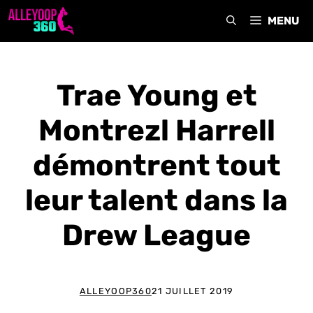
Aller
MENU
au
contenu
Trae Young et
Montrezl Harrell
démontrent tout
leur talent dans la
Drew League
ALLEYOOP360
21 JUILLET 2019