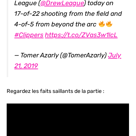
League (
@DrewLeague
) today on
17-of-22 shooting from the field and
4-of-5 from beyond the arc
#Clippers
https://t.co/ZVas3w1lcL
— Tomer Azarly (@TomerAzarly)
July
21, 2019
Regardez les faits saillants de la partie :