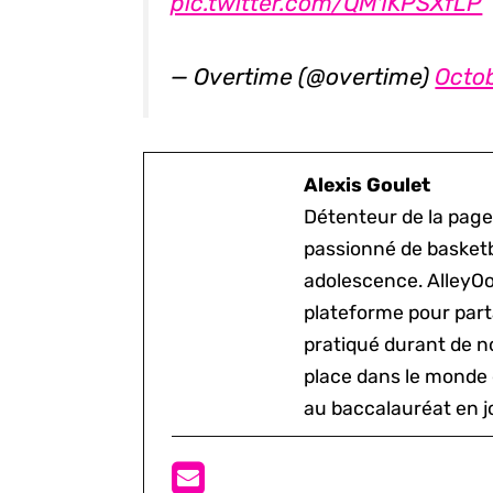
pic.twitter.com/QM1KPSXfLP
— Overtime (@overtime)
Octob
Alexis Goulet
Détenteur de la page
passionné de basketb
adolescence. AlleyOo
plateforme pour parta
pratiqué durant de n
place dans le monde 
au baccalauréat en j