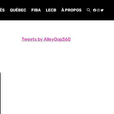
FACEBOO
INSTA
TWIT
ÉS
QUÉBEC
FIBA
LECB
À PROPOS
Tweets by AlleyOop360