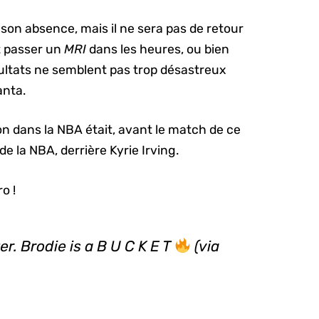
 son absence, mais il ne sera pas de retour
t passer un
MRI
dans les heures, ou bien
sultats ne semblent pas trop désastreux
anta.
on dans la NBA était, avant le match de ce
 la NBA, derrière Kyrie Irving.
o !
r. Brodie is a B U C K E T
(via