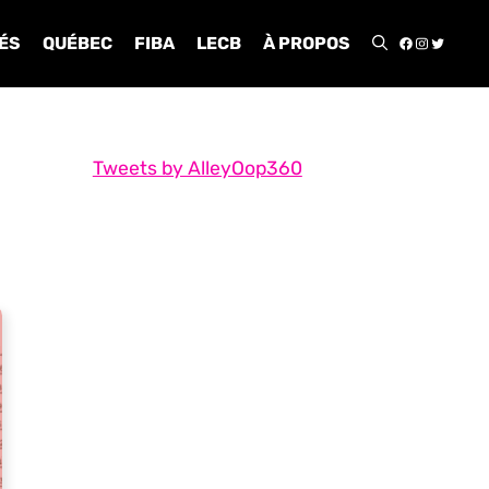
FACEBOO
INSTA
TWIT
ÉS
QUÉBEC
FIBA
LECB
À PROPOS
Tweets by AlleyOop360