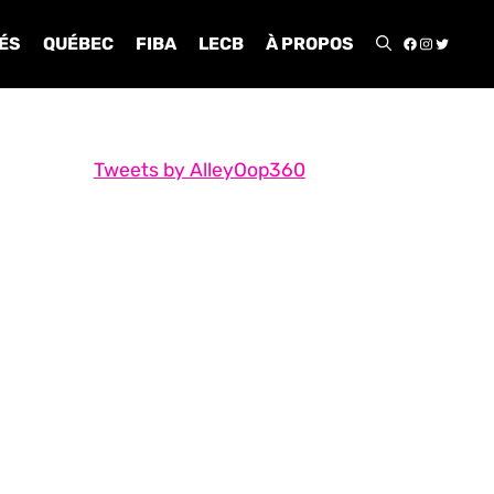
FACEBOO
INSTA
TWIT
ÉS
QUÉBEC
FIBA
LECB
À PROPOS
Tweets by AlleyOop360