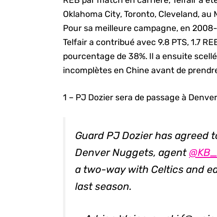
REB par match en carrière, Telfair a ét
Oklahoma City, Toronto, Cleveland, au
Pour sa meilleure campagne, en 2008-
Telfair a contribué avec 9.8 PTS, 1.7 R
pourcentage de 38%. Il a ensuite scellé
incomplètes en Chine avant de prendre 
1 – PJ Dozier sera de passage à Denver
Guard PJ Dozier has agreed t
Denver Nuggets, agent
@KB_
a two-way with Celtics and e
last season.