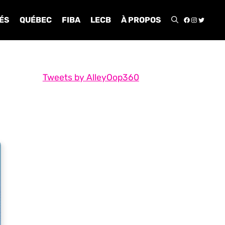
FACEBOO
INSTA
TWIT
ÉS
QUÉBEC
FIBA
LECB
À PROPOS
Tweets by AlleyOop360