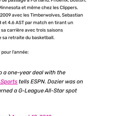
é de passage à Portland, Phoenix, Boston,
 Minnesota et même chez les Clippers.
2009 avec les Timberwolves, Sebastian
EB et 4.6 AST par match en tirant un
 sa carrière avec trois saisons
sa retraite du basketball.
 pour l’année:
o a one-year deal with the
Sports
tells ESPN. Dozier was on
arned a G-League All-Star spot