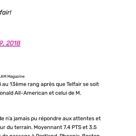
air!
9, 2018
SLAM Magazine
si au 13ème rang après que Telfair se soit
nald All-American et celui de M.
rde n’a jamais pu répondre aux attentes et
eur du terrain. Moyennant 7.4 PTS et 3.5