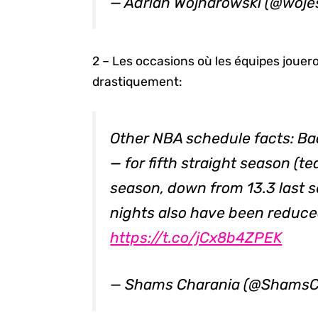
— Adrian Wojnarowski (@woj
2 – Les occasions où les équipes jouer
drastiquement:
Other NBA schedule facts: Bac
— for fifth straight season (te
season, down from 13.3 last 
nights also have been reduce
https://t.co/jCx8b4ZPEK
— Shams Charania (@ShamsC