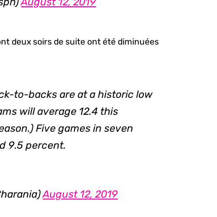
espn)
August 12, 2019
ont deux soirs de suite ont été diminuées
k-to-backs are at a historic low
ams will average 12.4 this
season.) Five games in seven
d 9.5 percent.
harania)
August 12, 2019