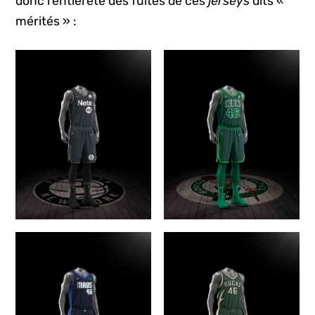
donc l’entièreté des fuites de ces
jerseys
dits «
mérités » :