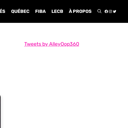
FACEBOO
INSTA
TWIT
ÉS
QUÉBEC
FIBA
LECB
À PROPOS
Tweets by AlleyOop360