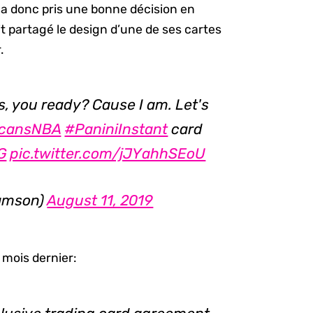
 a donc pris une bonne décision en
it partagé le design d’une de ses cartes
.
, you ready? Cause I am. Let's
icansNBA
#PaniniInstant
card
G
pic.twitter.com/jJYahhSEoU
iamson)
August 11, 2019
e mois dernier: