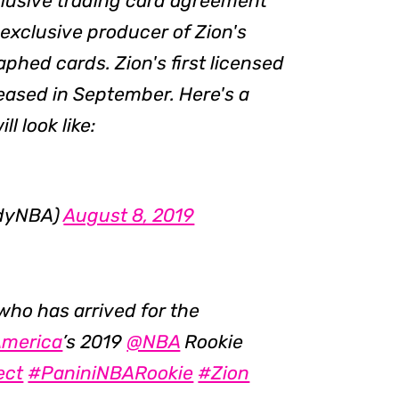
clusive trading card agreement
exclusive producer of Zion's
hed cards. Zion's first licensed
eased in September. Here's a
l look like:
edyNBA)
August 8, 2019
. who has arrived for the
America
’s 2019
@NBA
Rookie
ect
#PaniniNBARookie
#Zion