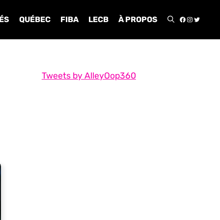
FACEBOO
INSTA
TWIT
ÉS
QUÉBEC
FIBA
LECB
À PROPOS
Tweets by AlleyOop360