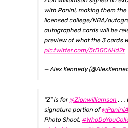
Zion Williamson signed an ex
with Panini, making them the 
licensed college/NBA/autograp
autographed cards will be rel
preview of what the 3 cards wil
pic.twitter.com/5rDGC6Hd2t
— Alex Kennedy (@AlexKenn
“Z” is for
@Zionwilliamson
. . 
signature portion of
@Panini
Photo Shoot.
#WhoDoYouColl