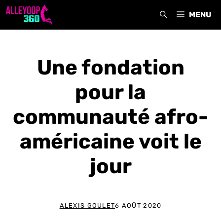
Aller
MENU
au
contenu
Une fondation
pour la
communauté afro-
américaine voit le
jour
ALEXIS GOULET
6 AOÛT 2020