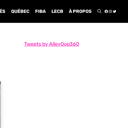
FACEBOO
INSTA
TWIT
ÉS
QUÉBEC
FIBA
LECB
À PROPOS
Tweets by AlleyOop360