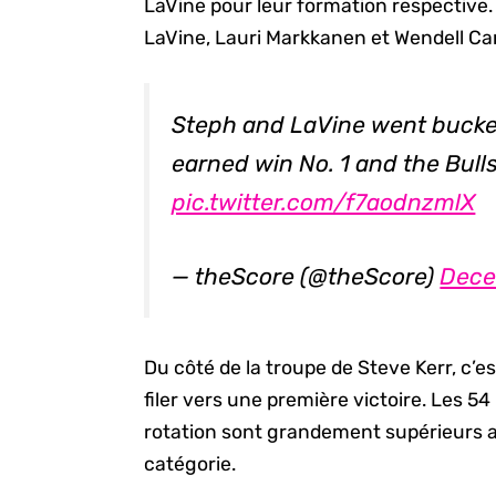
LaVine pour leur formation respective.
LaVine, Lauri Markkanen et Wendell Car
Steph and LaVine went bucket
earned win No. 1 and the Bull
pic.twitter.com/f7aodnzmlX
— theScore (@theScore)
Dece
Du côté de la troupe de Steve Kerr, c’es
filer vers une première victoire. Les 5
rotation sont grandement supérieurs a
catégorie.