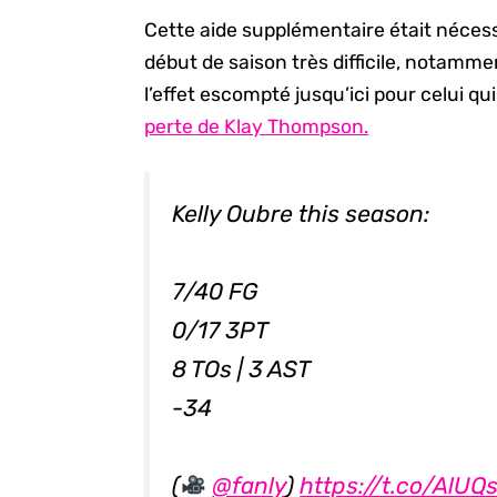
Cette aide supplémentaire était nécess
début de saison très difficile, notamme
l’effet escompté jusqu’ici pour celui q
perte de Klay Thompson.
Kelly Oubre this season:
7/40 FG
0/17 3PT
8 TOs | 3 AST
-34
(
@fanly
)
https://t.co/AlU