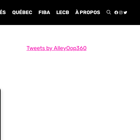
FACEBOO
INSTA
TWIT
ÉS
QUÉBEC
FIBA
LECB
À PROPOS
Tweets by AlleyOop360