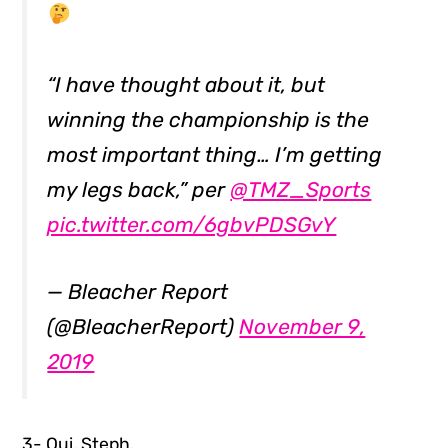
“I have thought about it, but
winning the championship is the
most important thing… I’m getting
my legs back,” per
@TMZ_Sports
pic.twitter.com/6gbvPDSGvY
— Bleacher Report
(@BleacherReport)
November 9,
2019
3- Oui, Steph.