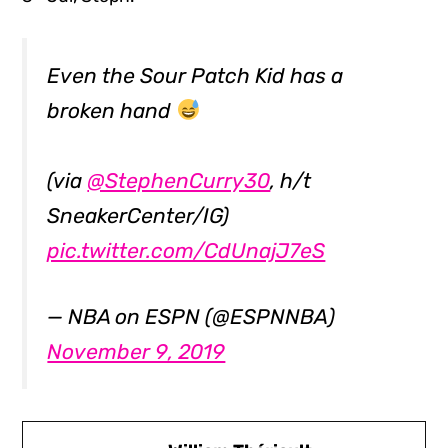
Even the Sour Patch Kid has a
broken hand
(via
@StephenCurry30
, h/t
SneakerCenter/IG)
pic.twitter.com/CdUnajJ7eS
— NBA on ESPN (@ESPNNBA)
November 9, 2019