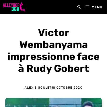
Aller
MENU
au
contenu
Victor
Wembanyama
impressionne face
à Rudy Gobert
ALEXIS GOULET
18 OCTOBRE 2020