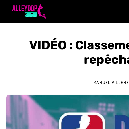
Aller
au
contenu
VIDÉO : Classem
repêch
MANUEL VILLEN