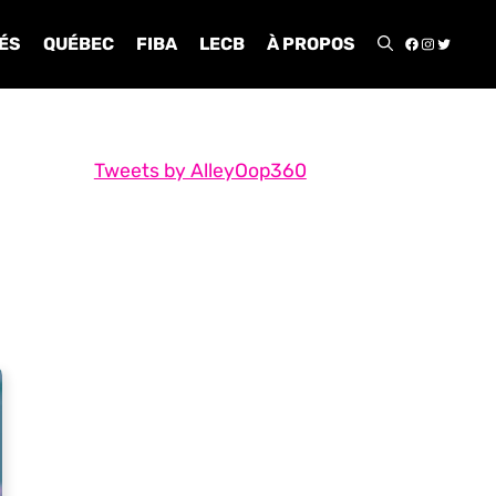
FACEBOO
INSTA
TWIT
ÉS
QUÉBEC
FIBA
LECB
À PROPOS
Tweets by AlleyOop360