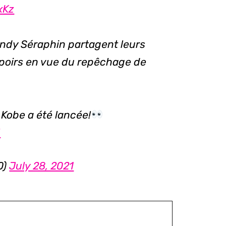
xKz
ndy Séraphin partagent leurs
poirs en vue du repêchage de
 Kobe a été lancée!
5
0)
July 28, 2021