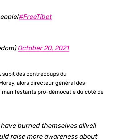
people!
#FreeTibet
edom)
October 20, 2021
BA subit des contrecoups du
orey, alors directeur général des
s manifestants pro-démocatie du côté de
 have burned themselves alive!!
ould raise more awareness about