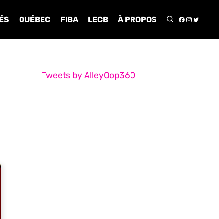
FACEBOO
INSTA
TWIT
ÉS
QUÉBEC
FIBA
LECB
À PROPOS
Tweets by AlleyOop360