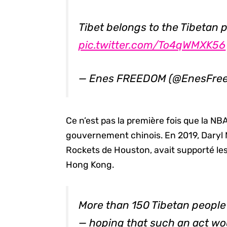
Tibet belongs to the Tibetan 
pic.twitter.com/To4qWMXK56
— Enes FREEDOM (@EnesFre
Ce n’est pas la première fois que la N
gouvernement chinois. En 2019, Daryl M
Rockets de Houston, avait supporté le
Hong Kong.
More than 150 Tibetan people
— hoping that such an act w