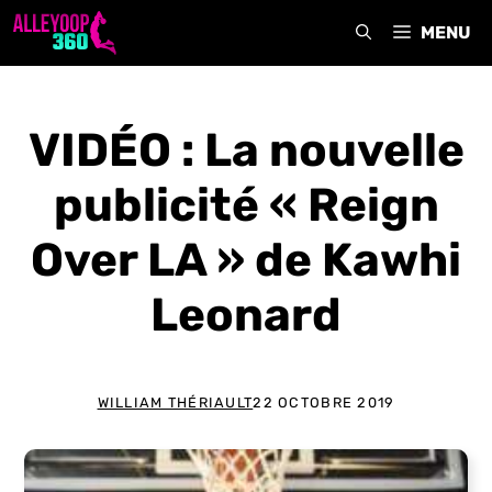
Aller
MENU
au
contenu
VIDÉO : La nouvelle
publicité « Reign
Over LA » de Kawhi
Leonard
WILLIAM THÉRIAULT
22 OCTOBRE 2019