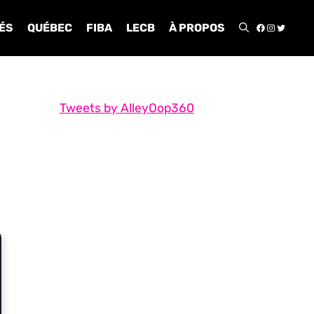
FACEBOO
INSTA
TWIT
ÉS
QUÉBEC
FIBA
LECB
À PROPOS
Tweets by AlleyOop360