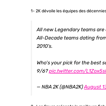
1- 2K dévoile les équipes des décennies
All new Legendary teams are
All-Decade teams dating from 
2010’s.
Who's your pick for the best 
9/6?
pic.twitter.com/L1Zox5s
— NBA 2K (@NBA2K)
August 1