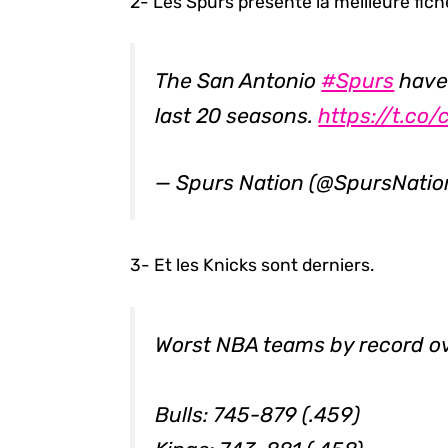
2- Les Spurs présente la meilleure fic
The San Antonio
#Spurs
have 
last 20 seasons.
https://t.co
— Spurs Nation (@SpursNati
3- Et les Knicks sont derniers.
Worst NBA teams by record ov
Bulls: 745-879 (.459)