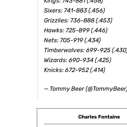
Kings: 743-881 (.458)
Sixers: 741-883 (.456)
Grizzlies: 736-888 (.453)
Hawks: 725-899 (.446)
Nets: 705-919 (.434)
Timberwolves: 699-925 (.430
Wizards: 690-934 (.425)
Knicks: 672-952 (.414)
— Tommy Beer (@TommyBeer
Charles Fontaine