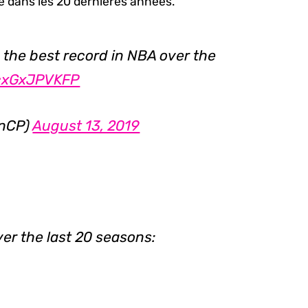
he dans les 20 dernières années.
the best record in NBA over the
/cxGxJPVKFP
onCP)
August 13, 2019
er the last 20 seasons: