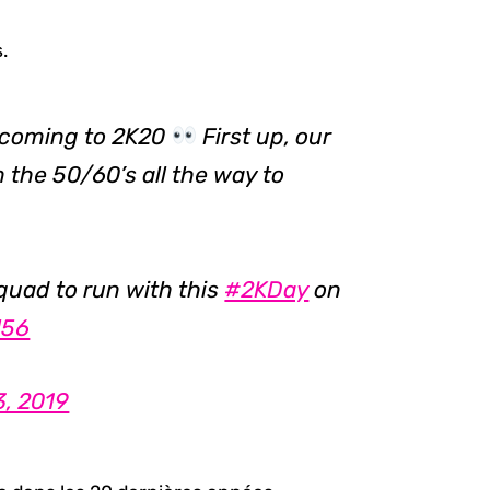
.
 coming to 2K20
First up, our
the 50/60’s all the way to
squad to run with this
#2KDay
on
l56
3, 2019