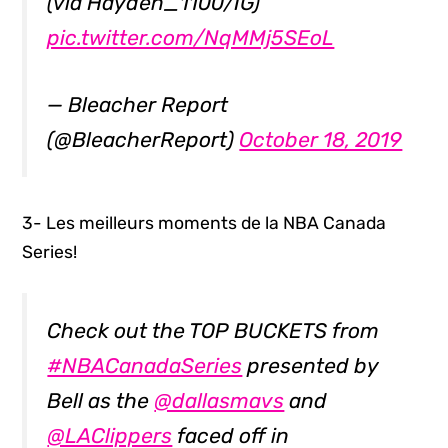
(via Hayden_1100/IG)
pic.twitter.com/NqMMj5SEoL
— Bleacher Report
(@BleacherReport)
October 18, 2019
3- Les meilleurs moments de la NBA Canada
Series!
Check out the TOP BUCKETS from
#NBACanadaSeries
presented by
Bell as the
@dallasmavs
and
@LAClippers
faced off in