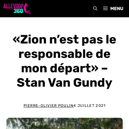
Aller
MENU
au
contenu
«Zion n’est pas le
responsable de
mon départ» –
Stan Van Gundy
PIERRE-OLIVIER POULIN
4 JUILLET 2021