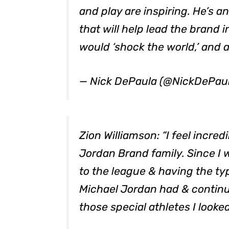
and play are inspiring. He’s a
that will help lead the brand i
would ‘shock the world,’ and a
— Nick DePaula (@NickDePau
Zion Williamson: “I feel incred
Jordan Brand family. Since I w
to the league & having the t
Michael Jordan had & continu
those special athletes I looked