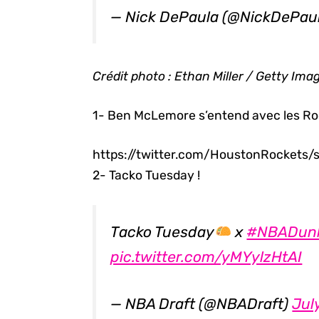
— Nick DePaula (@NickDePau
Crédit photo : Ethan Miller / Getty Ima
1- Ben McLemore s’entend avec les Ro
https://twitter.com/HoustonRockets
2- Tacko Tuesday !
Tacko Tuesday
x
#NBADun
pic.twitter.com/yMYylzHtAI
— NBA Draft (@NBADraft)
Jul