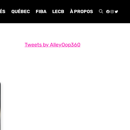
FACEBOO
INSTA
TWIT
ÉS
QUÉBEC
FIBA
LECB
À PROPOS
Tweets by AlleyOop360