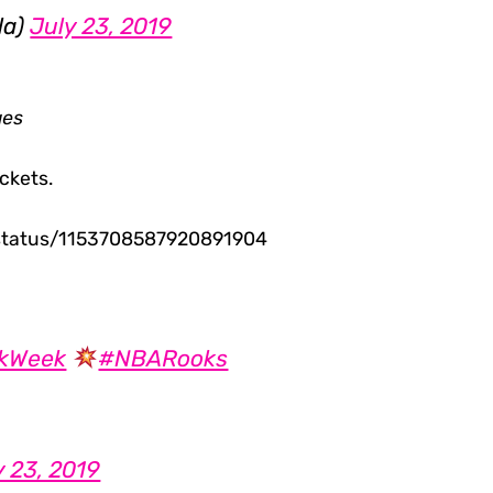
la)
July 23, 2019
ges
ckets.
/status/1153708587920891904
kWeek
#NBARooks
y 23, 2019