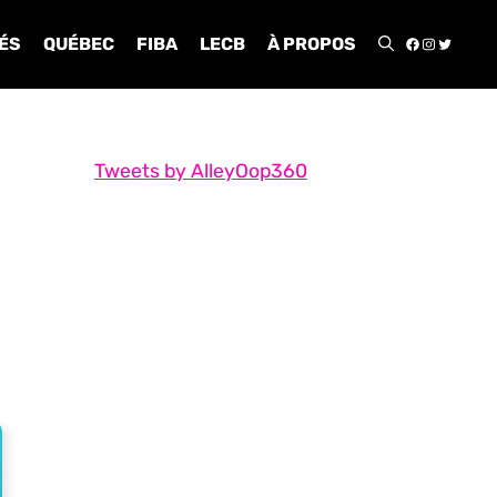
FACEBOO
INSTA
TWIT
ÉS
QUÉBEC
FIBA
LECB
À PROPOS
Tweets by AlleyOop360