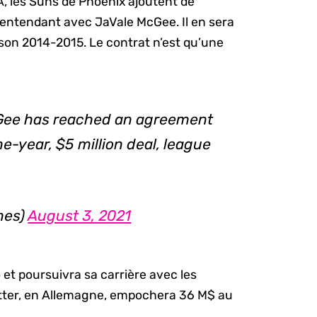
BA, les Suns de Phoenix ajoutent de
’entendant avec JaVale McGee. Il en sera
son 2014-2015. Le contrat n’est qu’une
Gee has reached an agreement
e-year, $5 million deal, league
nes)
August 3, 2021
o et poursuivra sa carrière avec les
itter, en Allemagne, empochera 36 M$ au