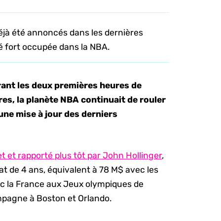
jà été annoncés dans les dernières
été fort occupée dans la NBA.
rant les deux premières heures de
res, la planète NBA continuait de rouler
i une mise à jour des derniers
et et rapporté plus tôt par John Hollinger
,
t de 4 ans, équivalent à 78 M$ avec les
c la France aux Jeux olympiques de
ampagne à Boston et Orlando.