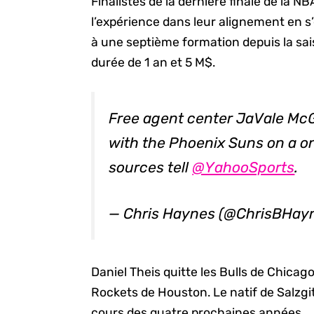
Finalistes de la dernière finale de la N
l’expérience dans leur alignement en s
à une septième formation depuis la sai
durée de 1 an et 5 M$.
Free agent center JaVale Mc
with the Phoenix Suns on a on
sources tell
@YahooSports
.
— Chris Haynes (@ChrisBHay
Daniel Theis quitte les Bulls de Chicag
Rockets de Houston. Le natif de Salzg
cours des quatre prochaines années.