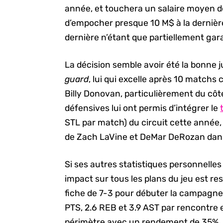
année, et touchera un salaire moyen de
d’empocher presque 10 M$ à la dernièr
dernière n’étant que partiellement gara
La décision semble avoir été la bonne j
guard
, lui qui excelle après 10 matc
Billy Donovan, particulièrement du côt
défensives lui ont permis d’intégrer le
STL par match) du circuit cette année
de Zach LaVine et DeMar DeRozan dans
Si ses autres statistiques personnelles 
impact sur tous les plans du jeu est re
fiche de 7-3 pour débuter la campagn
PTS, 2.6 REB et 3.9 AST par rencontre
périmètre avec un rendement de 35%.