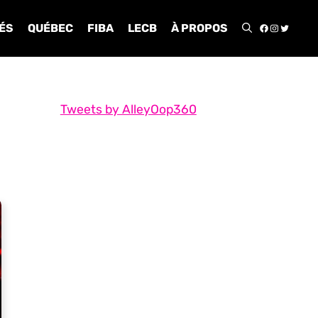
FACEBOO
INSTA
TWIT
ÉS
QUÉBEC
FIBA
LECB
À PROPOS
Tweets by AlleyOop360