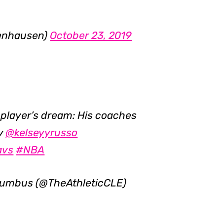
enhausen)
October 23, 2019
y player’s dream: His coaches
by
@kelseyyrusso
avs
#NBA
olumbus (@TheAthleticCLE)