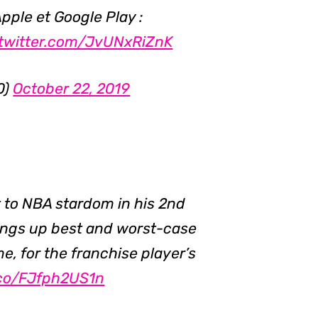
Apple et Google Play :
.twitter.com/JvUNxRiZnK
0)
October 22, 2019
 to NBA stardom in his 2nd
ings up best and worst-case
me, for the franchise player’s
t.co/FJfph2US1n