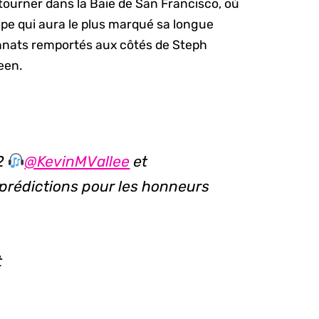
etourner dans la Baie de San Francisco, où
quipe qui aura le plus marqué sa longue
nnats remportés aux côtés de Steph
een.
2
@KevinMVallee
et
 prédictions pour les honneurs
t