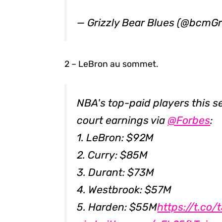
— Grizzly Bear Blues (@bcmGr
2 – LeBron au sommet.
NBA's top-paid players this s
court earnings via
@Forbes
:
1. LeBron: $92M
2. Curry: $85M
3. Durant: $73M
4. Westbrook: $57M
5. Harden: $55M
https://t.co