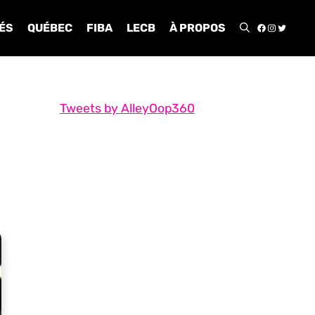
FACEBOO
INSTA
TWIT
ÉS
QUÉBEC
FIBA
LECB
À PROPOS
Tweets by AlleyOop360