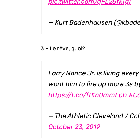
pic.twitter.com/gFL25fkTgj
— Kurt Badenhausen (@kbad
3 – Le rêve, quoi?
Larry Nance Jr. is living ever
want him to fire up more 3s 
https://t.co/ftKn0mmLph
#C
— The Athletic Cleveland / C
October 23, 2019