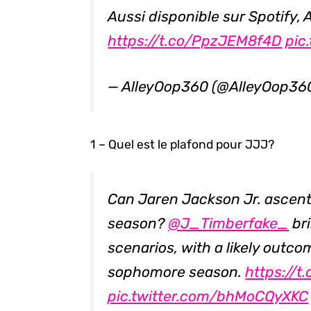
Aussi disponible sur Spotify, 
https://t.co/PpzJEM8f4D
pic
— AlleyOop360 (@AlleyOop36
1 – Quel est le plafond pour JJJ?
Can Jaren Jackson Jr. ascent
season?
@J_Timberfake_
br
scenarios, with a likely outco
sophomore season.
https://
pic.twitter.com/bhMoCQyXKC