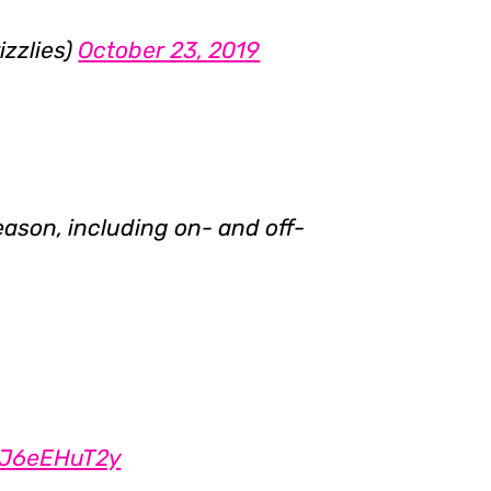
izzlies)
October 23, 2019
eason, including on- and off-
/tJ6eEHuT2y