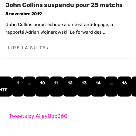
John Collins suspendu pour 25 matchs
5 novembre 2019
John Collins aurait échoué à un test antidopage, a
rapporté Adrian Wojnarowski. Le forward des ...
LIRE LA SUITE
1
…
10
11
12
13
14
…
16
NTE
Tweets by AlleyOop360