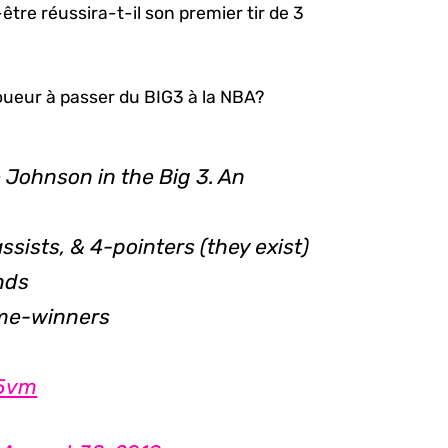
être réussira-t-il son premier tir de 3
joueur à passer du BIG3 à la NBA?
 Johnson in the Big 3. An
ssists, & 4-pointers (they exist)
unds
ame-winners
p
Z5vm