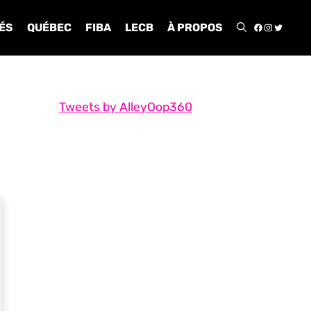
FACEBOO
INSTA
TWIT
ÉS
QUÉBEC
FIBA
LECB
À PROPOS
Tweets by AlleyOop360