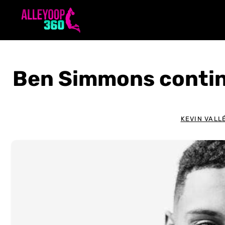
Aller
au
contenu
Ben Simmons continu
KEVIN VALL