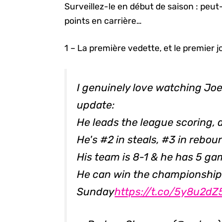
Surveillez-le en début de saison : peut-
points en carrière…
1 – La première vedette, et le premier 
I genuinely love watching Joe
update:
He leads the league scoring, a
He's #2 in steals, #3 in rebo
His team is 8-1 & he has 5 g
He can win the championshi
Sunday
https://t.co/5y8u2d