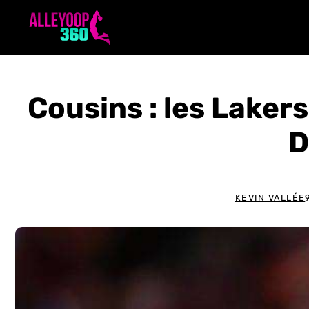
Aller
au
contenu
Cousins : les Laker
D
KEVIN VALLÉE