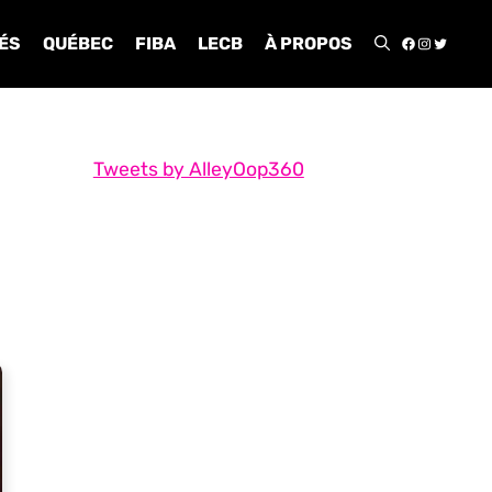
FACEBOO
INSTA
TWIT
ÉS
QUÉBEC
FIBA
LECB
À PROPOS
Tweets by AlleyOop360