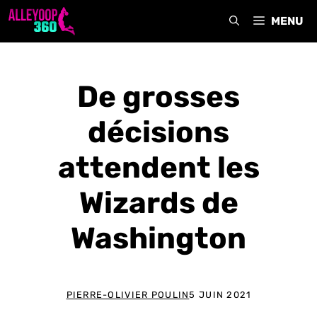
Aller
MENU
au
contenu
De grosses
décisions
attendent les
Wizards de
Washington
PIERRE-OLIVIER POULIN
5 JUIN 2021