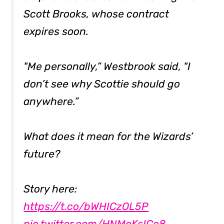
Scott Brooks, whose contract
expires soon.
"Me personally,” Westbrook said, "I
don’t see why Scottie should go
anywhere.”
What does it mean for the Wizards’
future?
Story here:
https://t.co/bWHICzOL5P
pic.twitter.com/HNMoKsICc8