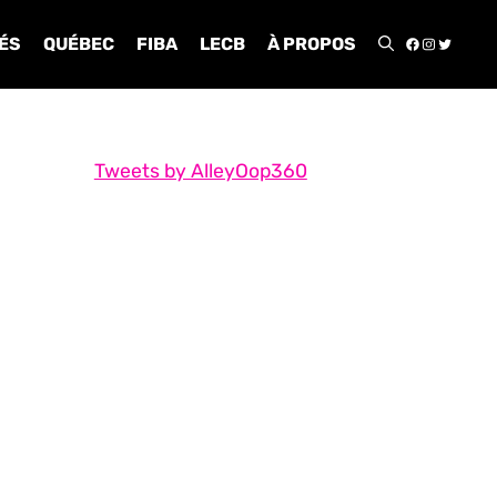
FACEBOO
INSTA
TWIT
ÉS
QUÉBEC
FIBA
LECB
À PROPOS
Tweets by AlleyOop360