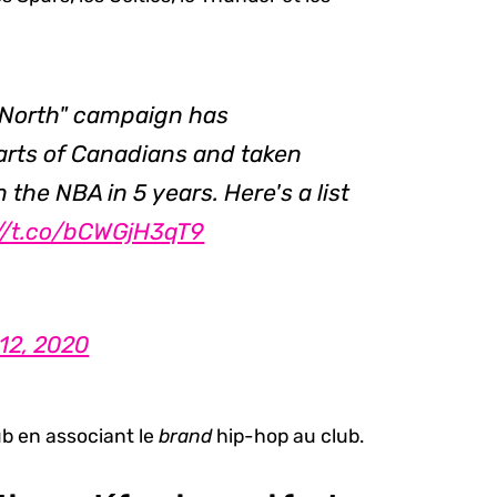
 North" campaign has
arts of Canadians and taken
n the NBA in 5 years. Here's a list
://t.co/bCWGjH3qT9
12, 2020
ub en associant le
brand
hip-hop au club.