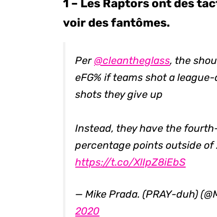
1 – Les Raptors ont des ta
voir des fantômes.
Per
@cleantheglass
, the shou
eFG% if teams shot a league
shots they give up
Instead, they have the fourt
percentage points outside of 2
https://t.co/XlIpZ8iEbS
— Mike Prada. (PRAY-duh) (
2020