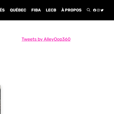
FACEBOO
INSTA
TWIT
ÉS
QUÉBEC
FIBA
LECB
À PROPOS
Tweets by AlleyOop360