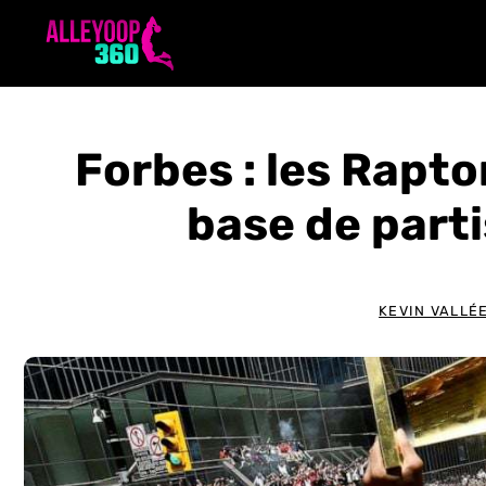
Aller
au
contenu
Forbes : les Rapto
base de part
KEVIN VALLÉ