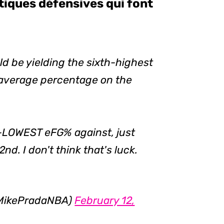
ctiques défensives qui font
ld be yielding the sixth-highest
-average percentage on the
h-LOWEST eFG% against, just
nd. I don't think that's luck.
@MikePradaNBA)
February 12,