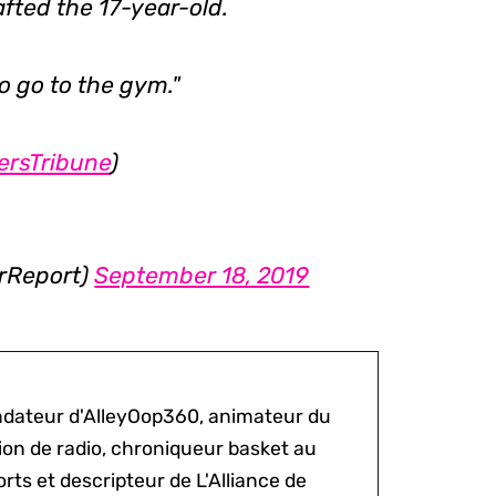
afted the 17-year-old.
to go to the gym."
ersTribune
)
rReport)
September 18, 2019
ondateur d'AlleyOop360, animateur du
sion de radio, chroniqueur basket au
rts et descripteur de L'Alliance de