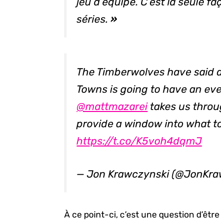
jeu d’équipe. C’est la seule f
séries.
»
The Timberwolves have said a
Towns is going to have an eve
@mattmazarei
⁩ takes us thr
provide a window into what t
https://t.co/K5voh4dqmJ
— Jon Krawczynski (@JonKra
À ce point-ci, c’est une question d’êtr