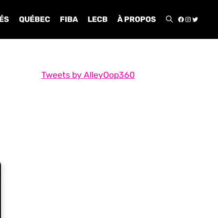
FACEBOO
INSTA
TWIT
ÉS
QUÉBEC
FIBA
LECB
À PROPOS
Tweets by AlleyOop360