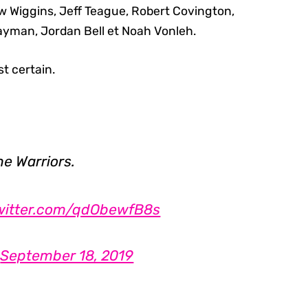
ew Wiggins, Jeff Teague, Robert Covington,
Layman, Jordan Bell et Noah Vonleh.
est certain.
e Warriors.
twitter.com/qdObewfB8s
)
September 18, 2019