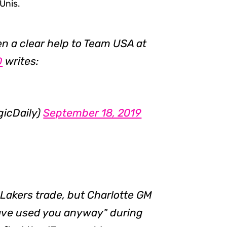
Unis.
 a clear help to Team USA at
D
writes:
gicDaily)
September 18, 2019
Lakers trade, but Charlotte GM
have used you anyway" during