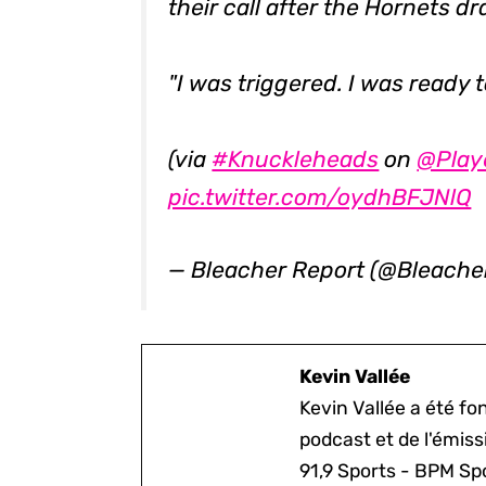
their call after the Hornets dr
"I was triggered. I was ready 
(via
#Knuckleheads
on
@Play
pic.twitter.com/oydhBFJNlQ
— Bleacher Report (@Bleache
Kevin Vallée
Kevin Vallée a été f
podcast et de l'émis
91,9 Sports - BPM Spo