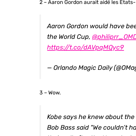
2 – Aaron Gordon aurait aidé les États-
Aaron Gordon would have been
the World Cup,
@philiprr_OM
https://t.co/dAVpqMQyc9
— Orlando Magic Daily (@OMa
3 – Wow.
Kobe says he knew about the 
Bob Bass said "We couldn’t 