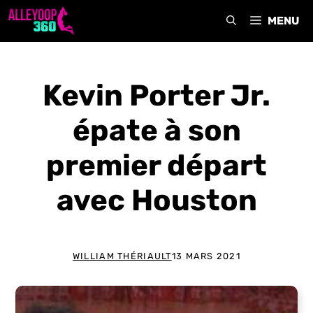
Aller
MENU
au
contenu
Kevin Porter Jr.
épate à son
premier départ
avec Houston
WILLIAM THÉRIAULT
13 MARS 2021