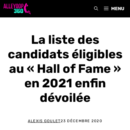
Aller
MENU
au
contenu
La liste des
candidats éligibles
au « Hall of Fame »
en 2021 enfin
dévoilée
ALEXIS GOULET
23 DÉCEMBRE 2020