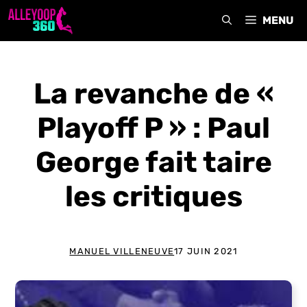
Aller
MENU
au
contenu
La revanche de «
Playoff P » : Paul
George fait taire
les critiques
MANUEL VILLENEUVE
17 JUIN 2021