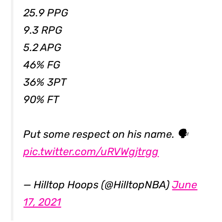
25.9 PPG
9.3 RPG
5.2 APG
46% FG
36% 3PT
90% FT
Put some respect on his name. 🗣
pic.twitter.com/uRVWgjtrgg
— Hilltop Hoops (@HilltopNBA)
June
17, 2021