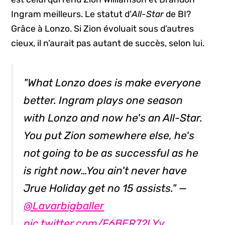
Ingram meilleurs. Le statut d’
All-Star
de BI?
Grâce à Lonzo. Si Zion évoluait sous d’autres
cieux, il n’aurait pas autant de succès, selon lui.
"What Lonzo does is make everyone
better. Ingram plays one season
with Lonzo and now he's an All-Star.
You put Zion somewhere else, he's
not going to be as successful as he
is right now…You ain't never have
Jrue Holiday get no 15 assists." —
@Lavarbigballer
pic.twitter.com/F6BER72LYv