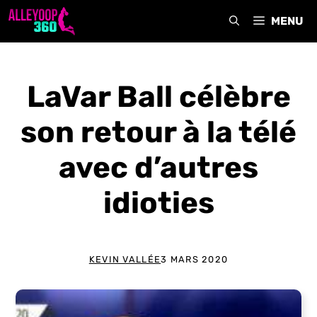
Aller
MENU
au
contenu
LaVar Ball célèbre
son retour à la télé
avec d’autres
idioties
KEVIN VALLÉE
3 MARS 2020