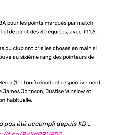
NBA pour les points marqués par match
ntiel de point des 30 équipes, avec +11.6.
s du club ont pris les choses en main si
trouve au sixième rang des pointeurs de
Herro (1er tour) récoltent respectivement
que James Johnson, Justise Winslow et
on habituelle.
 n'a pas été accompli depuis KD…
s://t.co/RVXdBRUF5O