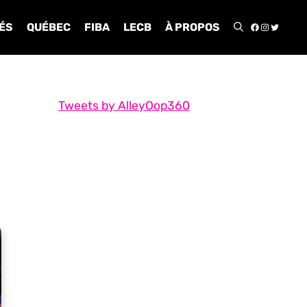
FACEBOO
INSTA
TWIT
ÉS
QUÉBEC
FIBA
LECB
À PROPOS
Tweets by AlleyOop360