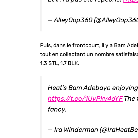
— AlleyOop360 (@AlleyOop36
Puis, dans le frontcourt, il y a Bam A
tout en collectant un nombre satisfaisa
1.3 STL, 1.7 BLK.
Heat’s Bam Adebayo enjoying 
https://t.co/1UvPkv4oYF
The 
fancy.
— Ira Winderman (@IraHeatBe