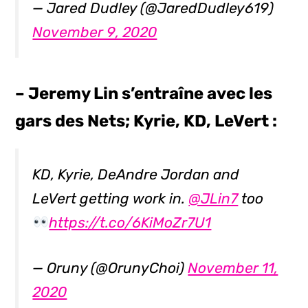
— Jared Dudley (@JaredDudley619)
November 9, 2020
– Jeremy Lin s’entraîne avec les
gars des Nets; Kyrie, KD, LeVert :
KD, Kyrie, DeAndre Jordan and
LeVert getting work in.
@JLin7
too
https://t.co/6KiMoZr7U1
— Oruny (@OrunyChoi)
November 11,
2020