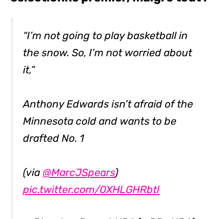
“I’m not going to play basketball in
the snow. So, I’m not worried about
it,”
Anthony Edwards isn’t afraid of the
Minnesota cold and wants to be
drafted No. 1
(via
@MarcJSpears
)
pic.twitter.com/0XHLGHRbtl