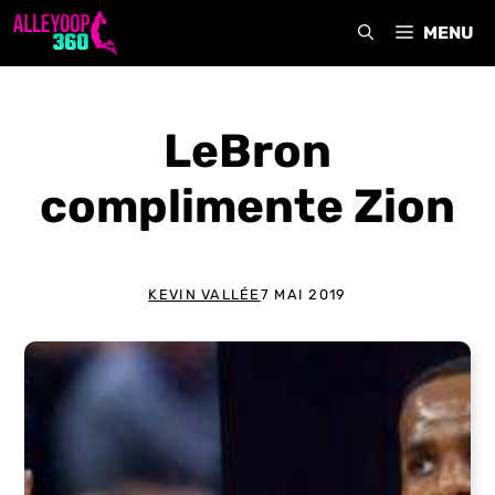
Aller
MENU
au
contenu
LeBron
complimente Zion
KEVIN VALLÉE
7 MAI 2019