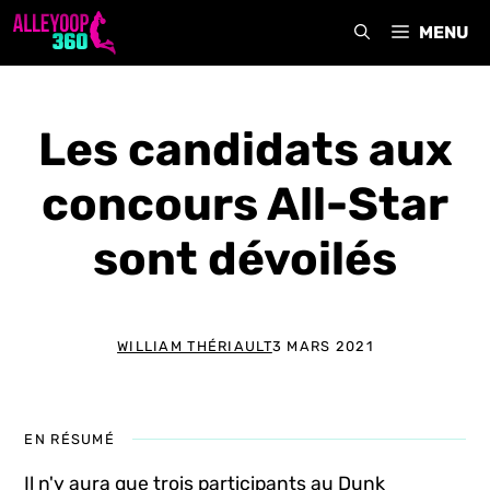
Aller
MENU
au
contenu
Les candidats aux
concours All-Star
sont dévoilés
WILLIAM THÉRIAULT
3 MARS 2021
EN RÉSUMÉ
Il n'y aura que trois participants au Dunk