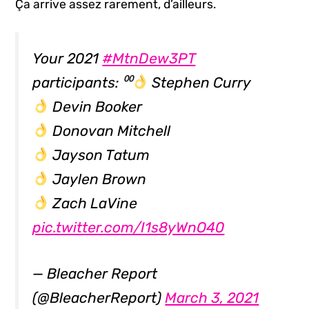
Ça arrive assez rarement, d’ailleurs.
Your 2021
#MtnDew3PT
participants: ⁰⁰
Stephen Curry
Devin Booker
Donovan Mitchell
Jayson Tatum
Jaylen Brown
Zach LaVine
pic.twitter.com/I1s8yWnO40
— Bleacher Report
(@BleacherReport)
March 3, 2021