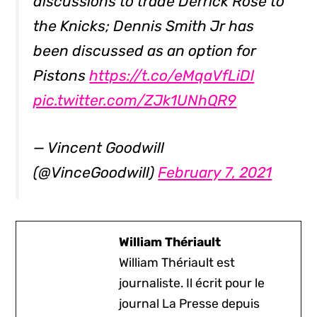
discussions to trade Derrick Rose to
the Knicks; Dennis Smith Jr has
been discussed as an option for
Pistons
https://t.co/eMqaVfLiDl
pic.twitter.com/ZJk1UNhQR9
— Vincent Goodwill
(@VinceGoodwill)
February 7, 2021
William Thériault
William Thériault est
journaliste. Il écrit pour le
journal La Presse depuis