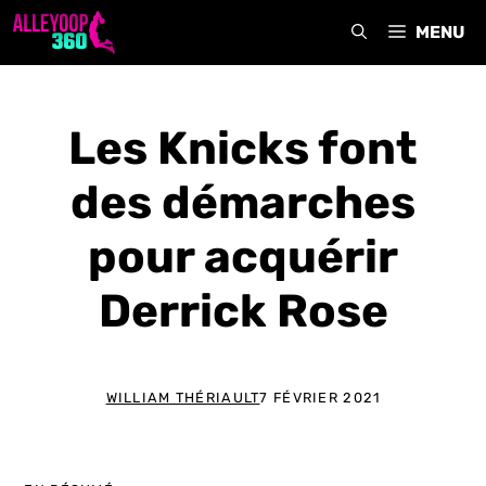
Aller
MENU
au
contenu
Les Knicks font
des démarches
pour acquérir
Derrick Rose
WILLIAM THÉRIAULT
7 FÉVRIER 2021