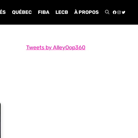
FACEBOO
INSTA
TWIT
ÉS
QUÉBEC
FIBA
LECB
À PROPOS
Tweets by AlleyOop360