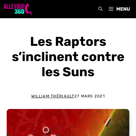
Aller
MENU
au
contenu
Les Raptors
s’inclinent contre
les Suns
WILLIAM THÉRIAULT
27 MARS 2021