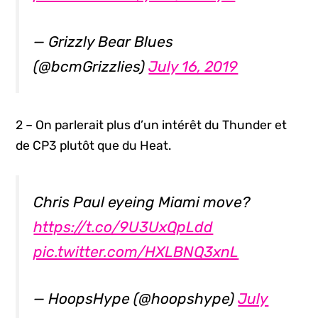
— Grizzly Bear Blues
(@bcmGrizzlies)
July 16, 2019
2 – On parlerait plus d’un intérêt du Thunder et
de CP3 plutôt que du Heat.
Chris Paul eyeing Miami move?
https://t.co/9U3UxQpLdd
pic.twitter.com/HXLBNQ3xnL
— HoopsHype (@hoopshype)
July