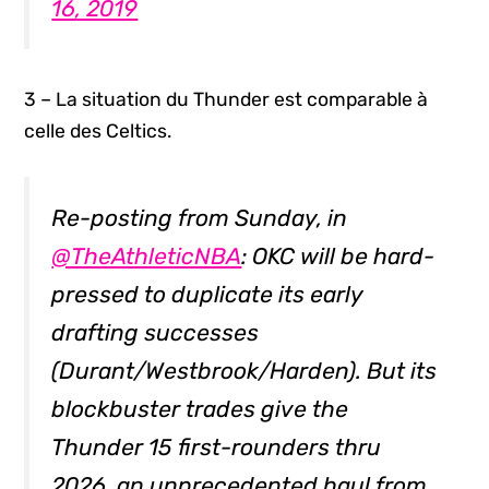
16, 2019
3 – La situation du Thunder est comparable à
celle des Celtics.
Re-posting from Sunday, in
@TheAthleticNBA
: OKC will be hard-
pressed to duplicate its early
drafting successes
(Durant/Westbrook/Harden). But its
blockbuster trades give the
Thunder 15 first-rounders thru
2026, an unprecedented haul from