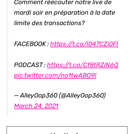
Comment réécouter notre live de
mardi soir en préparation à la date
limite des transactions?
FACEBOOK :
https://t.co/I047CZi0FI
PODCAST :
https://t.co/Cf8tRZiN6Q
pic.twitter.com/no1twABO9l
— AlleyOop360 (@AlleyOop360)
March 24, 2021