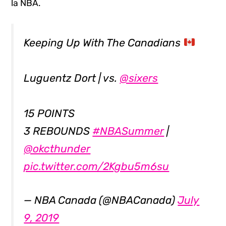
la NBA.
Keeping Up With The Canadians
Luguentz Dort | vs.
@sixers
15 POINTS
3 REBOUNDS
#NBASummer
|
@okcthunder
pic.twitter.com/2Kgbu5m6su
— NBA Canada (@NBACanada)
July
9, 2019