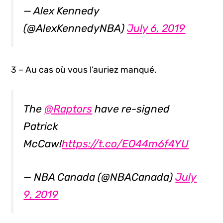
— Alex Kennedy
(@AlexKennedyNBA)
July 6, 2019
3 – Au cas où vous l’auriez manqué.
The
@Raptors
have re-signed
Patrick
McCaw!
https://t.co/EO44m6f4YU
— NBA Canada (@NBACanada)
July
9, 2019